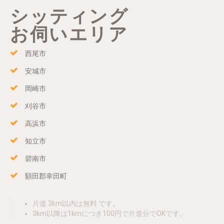
シッティング
お伺いエリア
西尾市
安城市
岡崎市
刈谷市
高浜市
知立市
碧南市
額田郡幸田町
片道 3km以内は無料 です。
3km以降は1kmにつき100円で片道分でOKです。