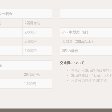
ター料金
匹）
2匹目から
2,000円
小・中型犬（猫）
2,500円
大型犬（20kg以上）
3,000円
2匹の場合
交通費について
金
当店から3km以内は無料
）
2匹目から
3km以降は、1kmにつき
片道分の料金でOKです。
1,500円