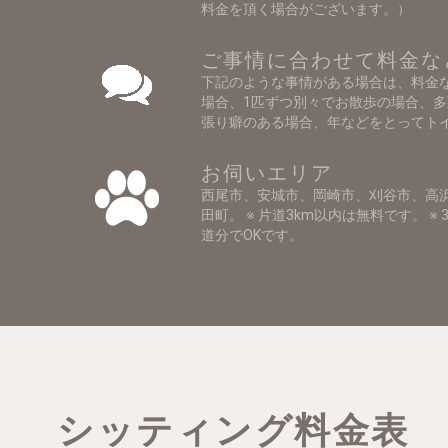
料金を頂く場合がございます。）
ご事情に合わせて料金な
下記のような事情がある場合は、料金
場合、1匹ずつ別々でお散歩の場合、
張り癖のある場合、年などをとってト
お伺いエリア
西尾市、安城市、岡崎市、刈谷市、高
田町。 ※ 片道3km以内は無料です。 ※ 
道分でOKです。
シッティング料金表