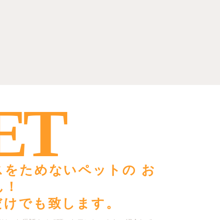
ET
スをためないペットの お
ん！
だけでも致します。