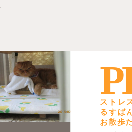
し
P
ストレ
るすば
お散歩